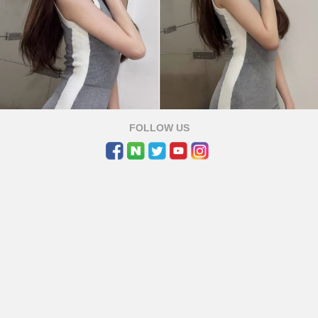
아이브 장원영이 회색 원피스 입고 보여준 '역대급 모습' /
FOLLOW US
instagram_@for_everyoung10
혹시 길을 걷다 인형이 움직이는 걸 본 적이 있으신가요? 아
마 현실에서는 불가능한 일이라고 생각하실 텐데 최근 이 가
설을 깨버린 사진 한 장이 온라인을 뜨겁게 달구고 있습니
다.
주인공은 바로 전 세계 팬들의 사랑을 한 몸에 받고 있는 그
룹 아이브의 장원영입니다.