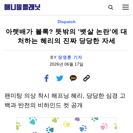
Dispatch
아랫배가 볼록? 뜻밖의 '뱃살 논란'에 대
처하는 혜리의 진짜 당당한 자세
BY
장영훈 기자
2026년 06월 17일
팬미팅 의상 착시 해프닝 혜리, 당당한 심경 고
백과 반전의 비하인드 컷 공개