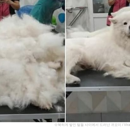
수북하게 쌓인 털들 사이에서 드러난 귀요미 / ViralSna